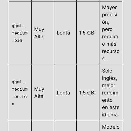
Mayor
precisi
ón,
ggml-
Muy
pero
Lenta
1.5 GB
medium
Alta
requier
.bin
e más
recurso
s.
Solo
inglés,
ggml-
mejor
Muy
medium
Lenta
1.5 GB
rendimi
Alta
.en.bi
ento
n
en este
idioma.
Modelo