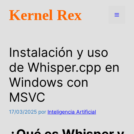
Saltar
Kernel Rex
al
Menú
contenido
Instalación y uso
de Whisper.cpp en
Windows con
MSVC
17/03/2025
por
Inteligencia Artificial
¿Qué es Whisper y