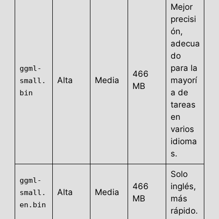
Mejor
precisi
ón,
adecua
do
para la
ggml-
466
Alta
Media
mayorí
small.
MB
a de
bin
tareas
en
varios
idioma
s.
Solo
ggml-
466
inglés,
Alta
Media
small.
MB
más
en.bin
rápido.