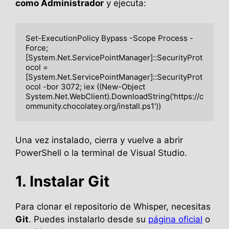
como Administrador
y ejecuta:
Set-ExecutionPolicy Bypass -Scope Process -
Force; 
[System.Net.ServicePointManager]::SecurityProt
ocol = 
[System.Net.ServicePointManager]::SecurityProt
ocol -bor 3072; iex ((New-Object 
System.Net.WebClient).DownloadString('https://c
Una vez instalado, cierra y vuelve a abrir
PowerShell o la terminal de Visual Studio.
1. Instalar Git
Para clonar el repositorio de Whisper, necesitas
Git
. Puedes instalarlo desde su
página oficial
o