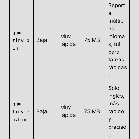
Soport
a
múltipl
es
ggml-
Muy
idioma
Baja
75 MB
tiny.b
rápida
s, útil
in
para
tareas
rápidas
.
Solo
inglés,
más
ggml-
Muy
Baja
75 MB
rápido
tiny.e
rápida
y
n.bin
preciso
.