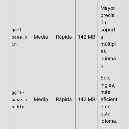
Mayor
precisi
ón,
soport
ggml-
Media
Rápida
142 MB
a
base.b
múltipl
in
es
idioma
s.
Solo
inglés,
más
ggml-
Media
Rápida
142 MB
eficient
base.e
e en
n.bin
este
idioma.