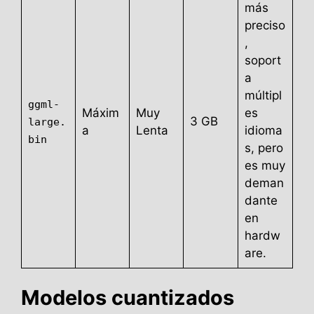
más
preciso
,
soport
a
múltipl
ggml-
Máxim
Muy
es
3 GB
large.
a
Lenta
idioma
bin
s, pero
es muy
deman
dante
en
hardw
are.
Modelos cuantizados