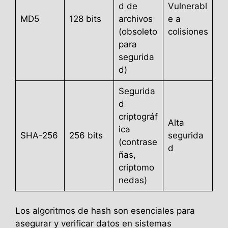
d de
Vulnerabl
MD5
128 bits
archivos
e a
(obsoleto
colisiones
para
segurida
d)
Segurida
d
criptográf
Alta
ica
SHA-256
256 bits
segurida
(contrase
d
ñas,
criptomo
nedas)
Los algoritmos de hash son esenciales para
asegurar y verificar datos en sistemas