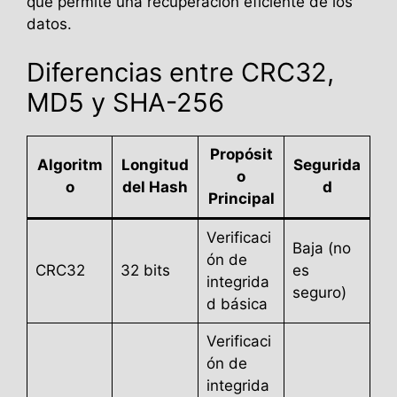
que permite una recuperación eficiente de los
datos.
Diferencias entre CRC32,
MD5 y SHA-256
Propósit
Algoritm
Longitud
Segurida
o
o
del Hash
d
Principal
Verificaci
Baja (no
ón de
CRC32
32 bits
es
integrida
seguro)
d básica
Verificaci
ón de
integrida