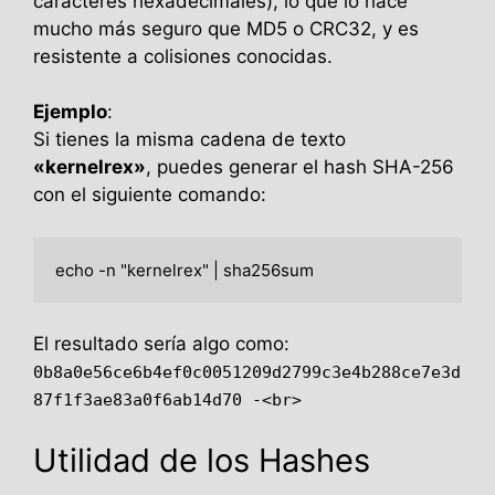
caracteres hexadecimales), lo que lo hace
mucho más seguro que MD5 o CRC32, y es
resistente a colisiones conocidas.
Ejemplo
:
Si tienes la misma cadena de texto
«kernelrex»
, puedes generar el hash SHA-256
con el siguiente comando:
echo -n "kernelrex" | sha256sum
El resultado sería algo como:
0b8a0e56ce6b4ef0c0051209d2799c3e4b288ce7e3d
87f1f3ae83a0f6ab14d70 -<br>
Utilidad de los Hashes